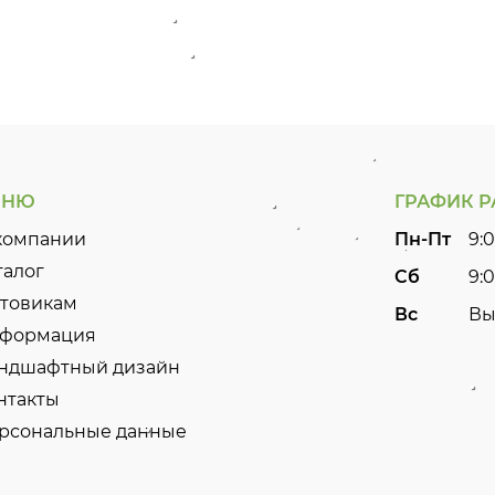
ЕНЮ
ГРАФИК 
компании
Пн-Пт
9:0
талог
Сб
9:0
товикам
Вс
Вы
формация
ндшафтный дизайн
нтакты
рсональные данные