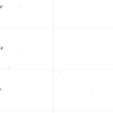
 ₽
 ₽
₽