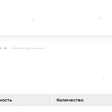
я
Элемент наличника
мость
Количество