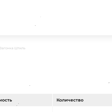
Вагонка Штиль
мость
Количество