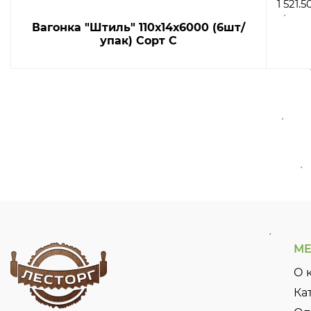
1 521.5
Вагонка "Штиль" 110х14х6000 (6шт/
упак) Сорт С
М
О 
Ка